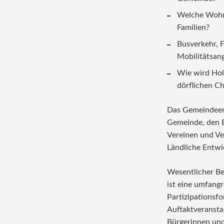
Welche Wohn
Familien?
Busverkehr, F
Mobilitätsan
Wie wird Holz
dörflichen Ch
Das Gemeindeen
Gemeinde, den B
Vereinen und Ve
Ländliche Entwi
Wesentlicher B
ist eine umfangr
Partizipationsf
Auftaktveransta
Bürgerinnen und