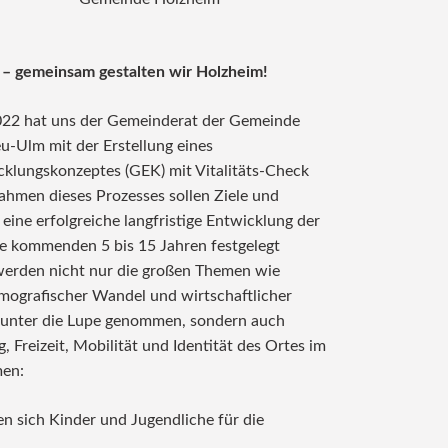
 – gemeinsam gestalten wir Holzheim!
22 hat uns der Gemeinderat der Gemeinde
u-Ulm mit der Erstellung eines
lungskonzeptes (GEK) mit Vitalitäts-Check
Rahmen dieses Prozesses sollen Ziele und
ine erfolgreiche langfristige Entwicklung der
e kommenden 5 bis 15 Jahren festgelegt
 der Auftaktveranstaltung zum GEK - Foto: Ulrike Reiser, ALE
erden nicht nur die großen Themen wie
mografischer Wandel und wirtschaftlicher
 unter die Lupe genommen, sondern auch
g, Freizeit, Mobilität und Identität des Ortes im
men:
 sich Kinder und Jugendliche für die