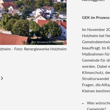
GEK im Prozess
Im November 20
Holzheim bei Ne
Gemeindeentwick
beauftragt. Im 
lzheim - Foto: Renergiewerke Holzheim
Maßnahmen für e
Gemeinde für di
Ideenaustausch auf
werden. Dabei w
Klimaschutz, de
Strukturwandel
Fragen, die Allta
Kleinen bestim
Was wünschen
Gemeinde?