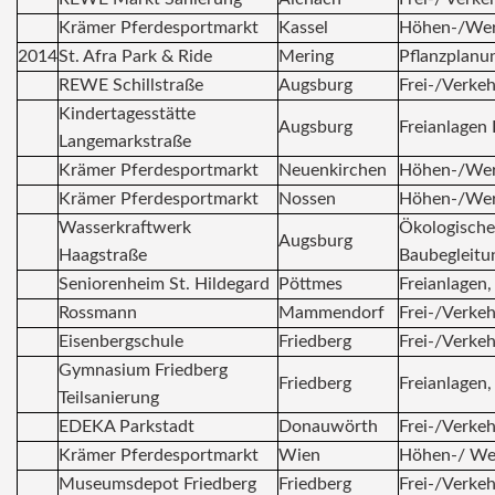
Krämer Pferdesportmarkt
Kassel
Höhen-/Wer
2014
St. Afra Park & Ride
Mering
Pflanzplanu
REWE Schillstraße
Augsburg
Frei-/Verke
Kindertagesstätte
Augsburg
Freianlagen 
Langemarkstraße
Krämer Pferdesportmarkt
Neuenkirchen
Höhen-/Wer
Krämer Pferdesportmarkt
Nossen
Höhen-/Wer
Wasserkraftwerk
Ökologische
Augsburg
Haagstraße
Baubegleitu
Seniorenheim St. Hildegard
Pöttmes
Freianlagen,
Rossmann
Mammendorf
Frei-/Verke
Eisenbergschule
Friedberg
Frei-/Verke
Gymnasium Friedberg
Friedberg
Freianlagen,
Teilsanierung
EDEKA Parkstadt
Donauwörth
Frei-/Verke
Krämer Pferdesportmarkt
Wien
Höhen-/ We
Museumsdepot Friedberg
Friedberg
Frei-/Verke