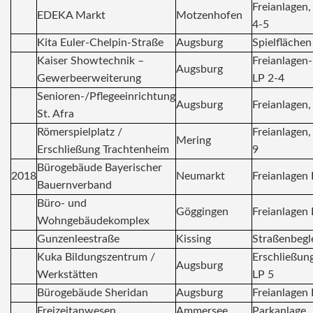
Freianlagen,
EDEKA Markt
Motzenhofen
4-5
Kita Euler-Chelpin-Straße
Augsburg
Spielflächen
Kaiser Showtechnik –
Freianlagen-
Augsburg
Gewerbeerweiterung
LP 2-4
Senioren-/Pflegeeinrichtung
Augsburg
Freianlagen,
St. Afra
Römerspielplatz /
Freianlagen,
Mering
Erschließung Trachtenheim
9
Bürogebäude Bayerischer
2018
Neumarkt
Freianlagen 
Bauernverband
Büro- und
Göggingen
Freianlagen 
Wohngebäudekomplex
Gunzenleestraße
Kissing
Straßenbegl
Kuka Bildungszentrum /
Erschließun
Augsburg
Werkstätten
LP 5
Bürogebäude Sheridan
Augsburg
Freianlagen 
Freizeitanwesen
Ammersee
Parkanlage