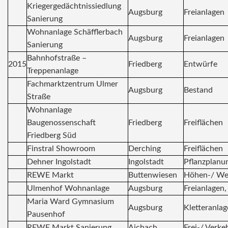
Kriegergedächtnissiedlung
Augsburg
Freianlagen
Sanierung
Wohnanlage Schäfflerbach
Augsburg
Freianlagen
Sanierung
Bahnhofstraße –
2015
Friedberg
Entwürfe
Treppenanlage
Fachmarktzentrum Ulmer
Augsburg
Bestand
Straße
Wohnanlage
Baugenossenschaft
Friedberg
Freiflächen
Friedberg Süd
Finstral Showroom
Derching
Freiflächen
Dehner Ingolstadt
Ingolstadt
Pflanzplanu
REWE Markt
Buttenwiesen
Höhen-/ We
Ulmenhof Wohnanlage
Augsburg
Freianlagen,
Maria Ward Gymnasium
Augsburg
Kletteranlag
Pausenhof
REWE Markt Sanierung
Aichach
Frei-/ Verke