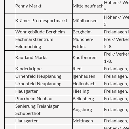
Höhen-/ We
Penny Markt
Mittelneufnach
5
Höhen-/ We
Krämer Pferdesportmarkt
Mühlhausen
5
Wohngebäude Bergheim
Bergheim
Freianlagen 
Fachmarktzentrum
München-
Frei-/ Verke
Feldmoching
Feldm.
5, 8
Frei-/ Verke
Kaufland Markt
Kaufbeuren
1-8,
Kinderkrippe
Ried
Freianlagen,
Urnenfeld Neuplanung
Igenhausen
Freianlagen,
Urnenfeld Neuplanung
Hollenbach
Freianlagen,
Hausgarten
Hiesling
Freianlagen,
Pfarrheim Neubau
Bellenberg
Freianlagen,
Sanierung Freianlagen
Augsburg
Freianlagen,
Schuberthof
Hausgarten
Meitingen
Freianlagen,
Höhen-/ We