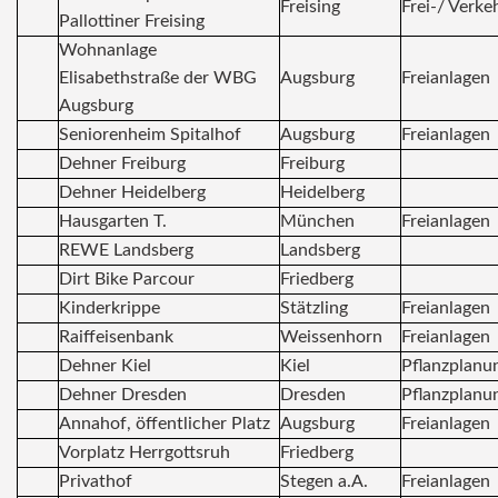
Freising
Frei-/ Verke
Pallottiner Freising
Wohnanlage
Elisabethstraße der WBG
Augsburg
Freianlagen
Augsburg
Seniorenheim Spitalhof
Augsburg
Freianlagen
Dehner Freiburg
Freiburg
Dehner Heidelberg
Heidelberg
Hausgarten T.
München
Freianlagen
REWE Landsberg
Landsberg
Dirt Bike Parcour
Friedberg
Kinderkrippe
Stätzling
Freianlagen
Raiffeisenbank
Weissenhorn
Freianlagen
Dehner Kiel
Kiel
Pflanzplanu
Dehner Dresden
Dresden
Pflanzplanu
Annahof, öffentlicher Platz
Augsburg
Freianlagen
Vorplatz Herrgottsruh
Friedberg
Privathof
Stegen a.A.
Freianlagen