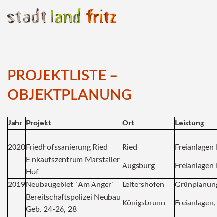
Skip
to
content
PROJEKTLISTE –
OBJEKTPLANUNG
Jahr
Projekt
Ort
Leistung
2020
Friedhofssanierung Ried
Ried
Freianlagen 
Einkaufszentrum Marstaller
Augsburg
Freianlagen 
Hof
2019
Neubaugebiet `Am Anger`
Leitershofen
Grünplanung
Bereitschaftspolizei Neubau
Königsbrunn
Freianlagen,
Geb. 24-26, 28