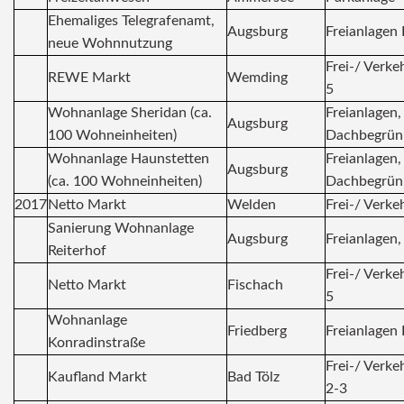
Ehemaliges Telegrafenamt,
Augsburg
Freianlagen 
neue Wohnnutzung
Frei-/ Verke
REWE Markt
Wemding
5
Wohnanlage Sheridan (ca.
Freianlagen,
Augsburg
100 Wohneinheiten)
Dachbegrün
Wohnanlage Haunstetten
Freianlagen,
Augsburg
(ca. 100 Wohneinheiten)
Dachbegrün
2017
Netto Markt
Welden
Frei-/ Verke
Sanierung Wohnanlage
Augsburg
Freianlagen,
Reiterhof
Frei-/ Verke
Netto Markt
Fischach
5
Wohnanlage
Friedberg
Freianlagen 
Konradinstraße
Frei-/ Verke
Kaufland Markt
Bad Tölz
2-3