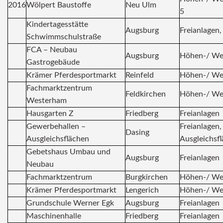
2016
Wölpert Baustoffe
Neu Ulm
5
Kindertagesstätte
Augsburg
Freianlagen,
Schwimmschulstraße
FCA – Neubau
Augsburg
Höhen-/ We
Gastrogebäude
Krämer Pferdesportmarkt
Reinfeld
Höhen-/ We
Fachmarktzentrum
Feldkirchen
Höhen-/ We
Westerham
Hausgarten Z
Friedberg
Freianlagen
Gewerbehallen –
Freianlagen,
Dasing
Ausgleichsflächen
Ausgleichsf
Gebetshaus Umbau und
Augsburg
Freianlagen
Neubau
Fachmarktzentrum
Burgkirchen
Höhen-/ We
Krämer Pferdesportmarkt
Lengerich
Höhen-/ We
Grundschule Werner Egk
Augsburg
Freianlagen
Maschinenhalle
Friedberg
Freianlagen